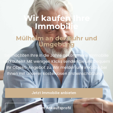
Wir kaufen Ihre
Immobilie
Mülheim an der Ruhr und
Umgebung
Sie möchten Ihre in die Jahre gekommene Immobilie
verkaufen? Mit wenigen Klicks senden Sie uns bequem
Ihr Objekt-Angebot zu. Wir melden uns in Kürze bei
Ihnen mit unserer kostenlosen Ersteinschätzung!
Jetzt Immobilie anbieten
Zum Ankaufsprofil